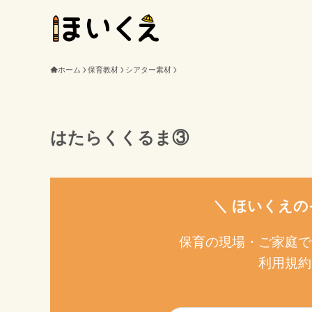
ホーム
保育教材
シアター素材
はたらくくるま③
＼ ほいくえの
保育の現場・ご家庭で
利用規約