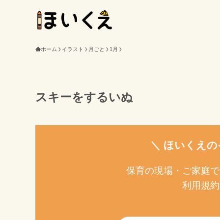
ホーム
イラスト
月ごと
1月
スキーをするいぬ
＼ ほいくえの
保育の現場・ご家庭で
利用規約