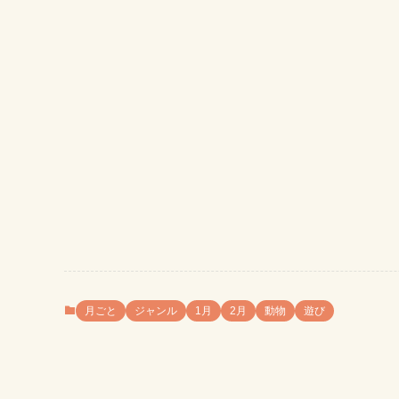
月ごと
ジャンル
1月
2月
動物
遊び