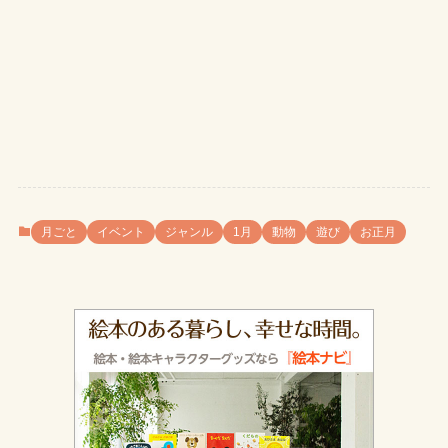
月ごと
イベント
ジャンル
1月
動物
遊び
お正月