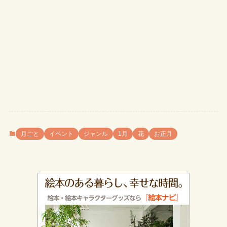
月ごと
イベント
ジャンル
1月
花
お正月