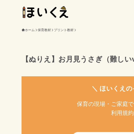
ホーム
保育教材
プリント教材
【ぬりえ】お月見うさぎ（難しいve
＼ ほいくえの
保育の現場・ご家庭で
利用規約