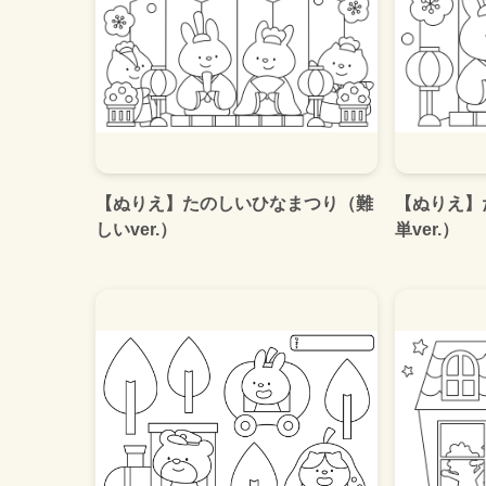
【ぬりえ】たのしいひなまつり（難
【ぬりえ】
しいver.）
単ver.）