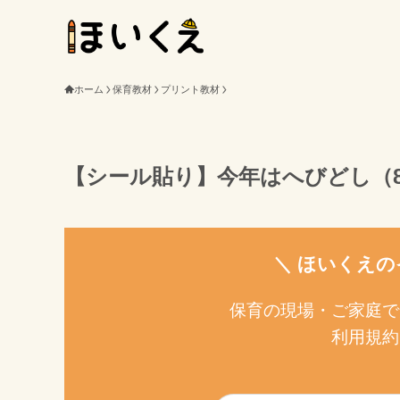
ホーム
保育教材
プリント教材
【シール貼り】今年はへびどし（
＼ ほいくえの
保育の現場・ご家庭で
利用規約