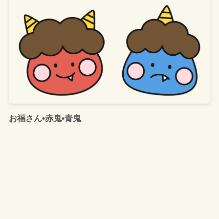
お福さん•赤鬼•青鬼