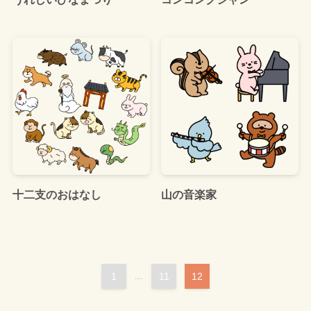
十二支のおはなし
山の音楽家
1
...
11
12